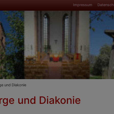
Fußbereich
Impressum
Datensch
umb
ge und Diakonie
rge und Diakonie