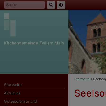
Direkt
Suche
zum
Inhalt
Kirchengemeinde Zell am Main
Breadcr
Startseite
Seelsor
Startseite
Seelso
Aktuelles
Gottesdienste und