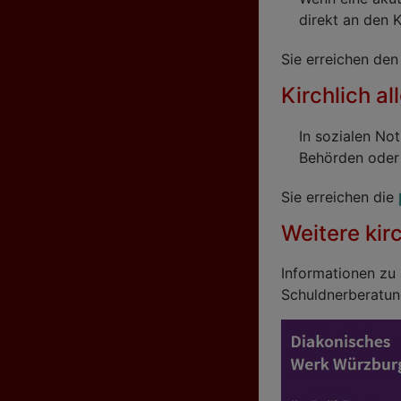
direkt an den K
Sie erreichen de
Kirchlich a
In sozialen No
Behörden oder i
Sie erreichen die
Weitere kir
Informationen zu 
Schuldnerberatung