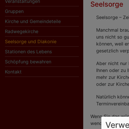
Veranstaltungen
Seelsorge
Gruppen
Seelsorge – Zei
Kirche und Gemeindeteile
Hauptnavigation
Manchmal brau
Radwegekirche
uns nicht so gu
Seelsorge und Diakonie
können, weil er
gesetzlich verp
Stationen des Lebens
Schöpfung bewahren
Aber nicht nur
Ihnen oder zu 
Kontakt
mehr zur Kirch
oder zur Kirch
Natürlich könn
Terminvereinba
Wenn Sie das wün
Verwe
wenden Sie sich 