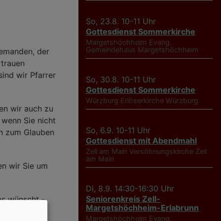
So, 23.8. 10-11 Uhr
Gottesdienst Sommerkirche
Margetshöchheim
Evang.
Gemeindehaus Margetshöchheim
jemanden, der
rtrauen
sind wir Pfarrer
So, 30.8. 10-11 Uhr
Gottesdienst Sommerkirche
Würzburg
Erlöserkirche Würzburg
en wir auch zu
 wenn Sie nicht
So, 6.9. 10-11 Uhr
en zum Glauben
Gottesdienst mit Abendmahl
Zell am Main
Versöhnungskirche Zell
am Main
en wir Sie um
Di, 8.9. 14:30-16:30 Uhr
Seniorenkreis Zell-
as wünscht –
Margetshöchheim-Erlabrunn
Margetshöchheim
Evang.