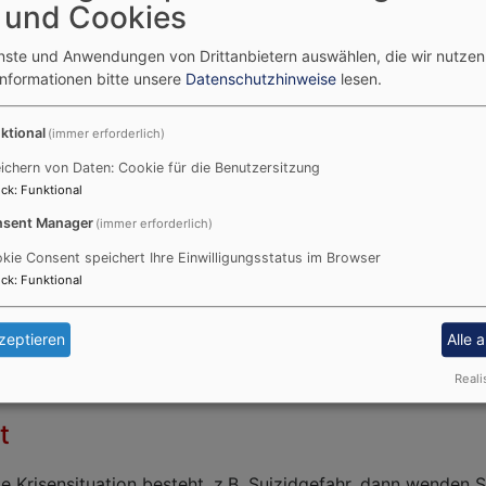
 und Cookies
en Beratungsstelle
enste und Anwendungen von Drittanbietern auswählen, die wir nutze
en und Problemen mit Familie, Ehe, Erziehung und dem Umg
Informationen bitte unsere
Datenschutzhinweise
lesen.
t sich selbst können Sie sich auch direkt informieren bei d
Beratungsstelle für Erziehungs—, Familien-, Ehe- und Lebe
ktional
(immer erforderlich)
ichern von Daten: Cookie für die Benutzersitzung
Evangelischen Beratungsstelle
unter der Nummer
09
ck
:
Funktional
lsorge
sent Manager
(immer erforderlich)
kie Consent speichert Ihre Einwilligungsstatus im Browser
wir Pfarrer aber nicht zu erreichen.
ck
:
Funktional
dringend Hilfe brauchen oder wenn Sie lieber nicht mit dem
en, können Sie rund um die Uhr bei der Telefonseelsorge a
zeptieren
Alle 
Telefonseelsorge
unter den Nummern
0800 / 11 10 
Reali
2
t
 Krisensituation besteht, z.B. Suizidgefahr, dann wenden Si