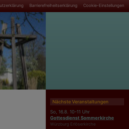
smenü
utzerklärung
Barrierefreiheitserklärung
Cookie-Einstellungen
Nächste Veranstaltungen
So, 16.8. 10-11 Uhr
Gottesdienst Sommerkirche
Würzburg
Erlöserkirche